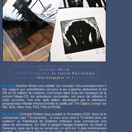
6-6-2014
Another World sera réédité sur consoles très prochainement !!
Par rapport aux précédentes versions le jeu supporte pleinement la full
HD en 16 millions de couleurs, sont inclus dans le jeu les musiques de la
version Mega-CD, les animations vectorielles ont aussi été affinées à
cette occasion. Une très belle édition développée par le talentueux
programmeur Martial Hesse-Dréville et publié par
The Digital Lounge
sur
WII, 3DS, Xbox One, PS3, PS4 et PSVita.
28-10-2010
Christian Robert nous a quitté le 24 octobre 2010. Vous ne le
connaissiez pas ? Et pourtant... si vous avez joué à "Croisière pour un
cadavre" ou Flashback de Delphine Software vous connaissez son
talent de dessinateur. En 1992 il rejoignit l'équipe fondatrice de Heart of
Darkness sans qui le jeu ne serait pas ce qu'il est. Il était extrêmement
humble, et largement méconnu du public.
Voici un petit hommage, sur