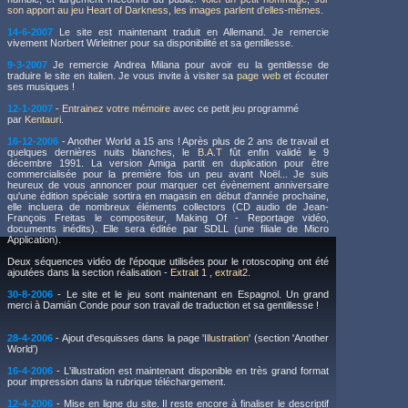
son apport au jeu Heart of Darkness, les images parlent d'elles-mêmes.
14-6-2007
Le site est maintenant traduit en Allemand. Je remercie
vivement Norbert Wirleitner pour sa disponibilité et sa gentillesse.
9-3-2007
Je remercie Andrea Milana pour avoir eu la gentilesse de
traduire le site en italien. Je vous invite à visiter sa
page web
et écouter
ses musiques !
12-1-2007
-
Entrainez votre mémoire
avec ce petit jeu programmé
par
Kentauri
.
16-12-2006
- Another World a 15 ans ! Après plus de 2 ans de travail et
quelques dernières nuits blanches, le
B.A.T
fût enfin validé le 9
décembre 1991. La version Amiga partit en duplication pour être
commercialisée pour la première fois un peu avant Noël... Je suis
heureux de vous annoncer pour marquer cet évènement anniversaire
qu'une édition spéciale sortira en magasin en début d'année prochaine,
elle incluera de nombreux éléments collectors (CD audio de Jean-
François Freitas le compositeur, Making Of - Reportage vidéo,
documents inédits). Elle sera éditée par SDLL (une filiale de Micro
Application).
Deux séquences vidéo de l'époque utilisées pour le rotoscoping ont été
ajoutées dans la section réalisation -
Extrait 1
,
extrait2
.
30-8-2006
- Le site et le jeu sont maintenant en Espagnol. Un grand
merci à Damián Conde pour son travail de traduction et sa gentillesse !
28-4-2006
- Ajout d'esquisses dans la page '
Illustration
' (section 'Another
World')
16-4-2006
- L'illustration est maintenant disponible en très grand format
pour impression dans la rubrique téléchargement.
12-4-2006
- Mise en ligne du site. Il reste encore à finaliser le descriptif