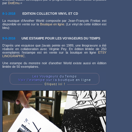
par
DotEmu
.<
8-1-2018
EDITION COLLECTOR VINYL ET CD
La musique d'Another World composée par Jean-François Freitas est
disponible en vente sur la
Boutique en ligne.
(Le vinyl de cette édition est
bleu)
9-5-2016
UNE ESTAMPE POUR LES VOYAGEURS DU TEMPS
D’après une esquisse que j’avais peinte en 1989, une linogravure a été
réalisée en collaboration avec Virginie Pey. En édition limitée de 250
exemplaires l’estampe est en vente sur la boutique en ligne
ETSY
LINOGRAPHIC
.
Une estampe du monstre noir d’another World existe aussi en édition
limitée de 50 exemplaires.